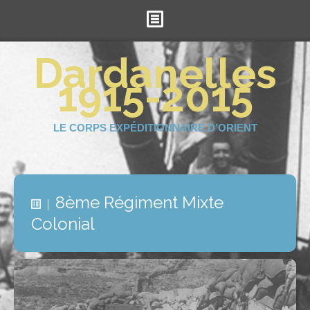
Accueil
Dardanelles
1915-2015
Le projet
La Royale
LE CORPS EXPÉDITIONNAIRE D’ORIENT
Les Britanniques
Les Ottomans
Soutenez-nous !
8ème Régiment Mixte
Colonial