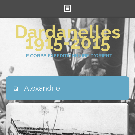
Accueil
Dardanelles
1915-2015
Le projet
La Royale
LE CORPS EXPÉDITIONNAIRE D’ORIENT
Les Britanniques
Les Ottomans
Soutenez-nous !
Alexandrie