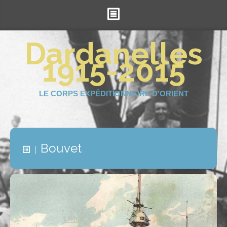
Accueil
Dardanelles
1915-2015
Le projet
La Royale
LE CORPS EXPÉDITIONNAIRE D’ORIENT
Les Britanniques
Les Ottomans
Soutenez-nous !
Bouvet