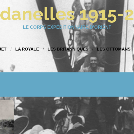
danelles 1915-
LE CORPS EXPÉDITIONNAIRE D’ORIENT
JET
LA ROYALE
LES BRITANNIQUES
LES OTTOMANS