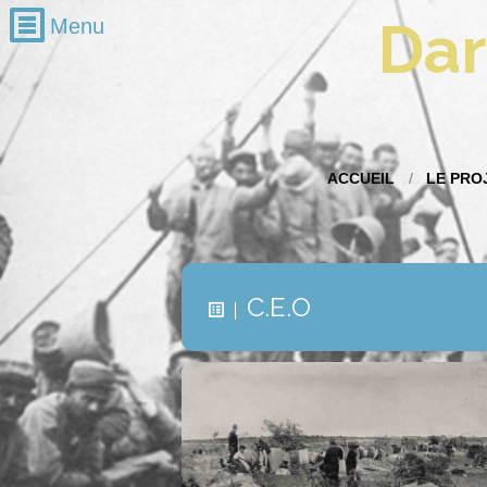
Dar
Recherche
ACCUEIL
LE PRO
Mois par mois
janvier 2016
décembre 2015
C.E.O
octobre 2015
septembre 2015
août 2015
juin 2015
mai 2015
avril 2015