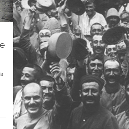
se
is