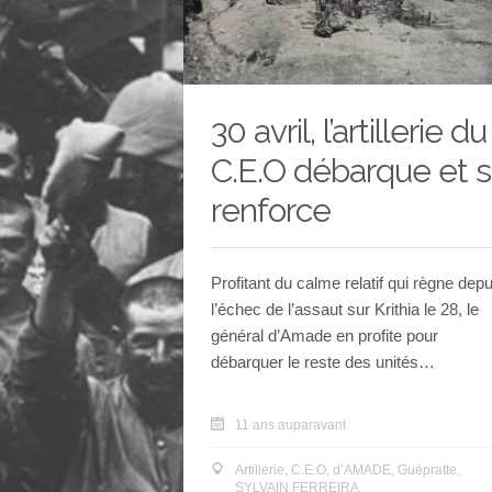
mars 2015
février 2015
30 avril, l’artillerie du
Les Amis du Musée de la
C.E.O débarque et 
Grande Guerre
renforce
Le site de la SAM2G
Profitant du calme relatif qui règne depu
l’échec de l’assaut sur Krithia le 28, le
général d’Amade en profite pour
débarquer le reste des unités…
11 ans auparavant
Artillerie
,
C.E.O
,
d’AMADE
,
Guépratte
,
SYLVAIN FERREIRA